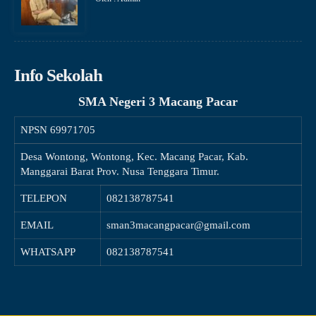
Info Sekolah
SMA Negeri 3 Macang Pacar
NPSN
69971705
Desa Wontong, Wontong, Kec. Macang Pacar, Kab.
Manggarai Barat Prov. Nusa Tenggara Timur.
TELEPON
082138787541
EMAIL
sman3macangpacar@gmail.com
WHATSAPP
082138787541