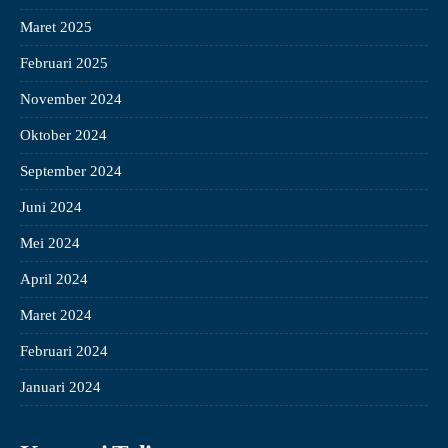
Maret 2025
Februari 2025
November 2024
Oktober 2024
September 2024
Juni 2024
Mei 2024
April 2024
Maret 2024
Februari 2024
Januari 2024