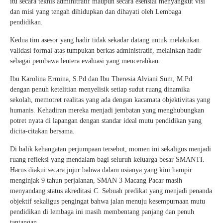
itu secara teknis adminitratif maupun secara esensial menyangkut visi
dan misi yang tengah dihidupkan dan dihayati oleh Lembaga
pendidikan.
Kedua tim asesor yang hadir tidak sekadar datang untuk melakukan
validasi formal atas tumpukan berkas administratif, melainkan hadir
sebagai pembawa lentera evaluasi yang mencerahkan.
Ibu Karolina Ermina, S.Pd dan Ibu Theresia Alviani Sum, M.Pd
dengan penuh ketelitian menyelisik setiap sudut ruang dinamika
sekolah, memotret realitas yang ada dengan kacamata objektivitas yang
humanis. Kehadiran mereka menjadi jembatan yang menghubungkan
potret nyata di lapangan dengan standar ideal mutu pendidikan yang
dicita-citakan bersama.
Di balik kehangatan perjumpaan tersebut, momen ini sekaligus menjadi
ruang refleksi yang mendalam bagi seluruh keluarga besar SMANTI.
Harus diakui secara jujur bahwa dalam usianya yang kini hampir
menginjak 9 tahun perjalanan, SMAN 3 Macang Pacar masih
menyandang status akreditasi C. Sebuah predikat yang menjadi penanda
objektif sekaligus pengingat bahwa jalan menuju kesempurnaan mutu
pendidikan di lembaga ini masih membentang panjang dan penuh
tantangan.