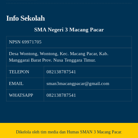
Info Sekolah
SMA Negeri 3 Macang Pacar
NPSN
69971705
Desa Wontong, Wontong, Kec. Macang Pacar, Kab.
Manggarai Barat Prov. Nusa Tenggara Timur.
TELEPON
082138787541
EMAIL
sman3macangpacar@gmail.com
WHATSAPP
082138787541
Dikelola oleh tim media dan Humas SMAN 3 Macang Pacar.