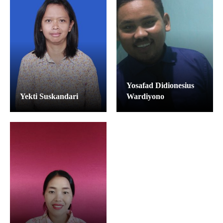
Yosafad Didionesius
Yekti Suskandari
Wardiyono
Yuvensius Suhardi