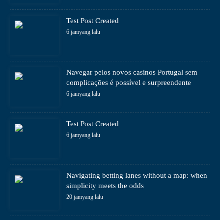
Test Post Created
6 jamyang lalu
Navegar pelos novos casinos Portugal sem
complicações é possível e surpreendente
6 jamyang lalu
Test Post Created
6 jamyang lalu
Navigating betting lanes without a map: when
simplicity meets the odds
20 jamyang lalu