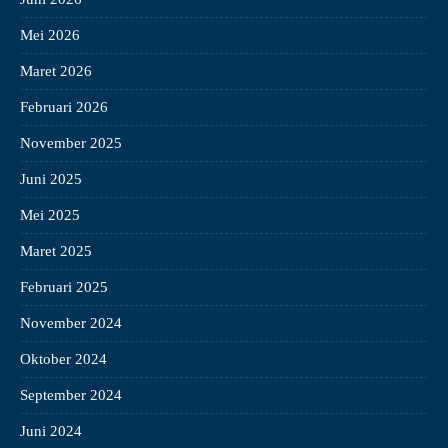
Mei 2026
Maret 2026
Februari 2026
November 2025
Juni 2025
Mei 2025
Maret 2025
Februari 2025
November 2024
Oktober 2024
September 2024
Juni 2024