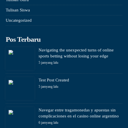
Tulisan Siswa
Uncategorized
Pos Terbaru
Navigating the unexpected turns of online
sports betting without losing your edge
5 jamyang lalu
Test Post Created
5 jamyang lalu
Navegar entre tragamonedas y apuestas sin
complicaciones en el casino online argentino
6 jamyang lalu