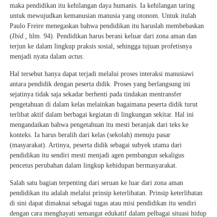
maka pendidikan itu kehilangan daya humanis. Ia kehilangan taring
untuk mewujudkan kemanusian manusia yang otonom. Untuk itulah
Paulo Freire menegaskan bahwa pendidikan itu haruslah membebaskan
(
Ibid.,
hlm. 94). Pendidikan harus berani keluar dari zona aman dan
terjun ke dalam lingkup praksis sosial, sehingga tujuan profetisnya
menjadi nyata dalam
actus
.
Hal tersebut hanya dapat terjadi melalui proses interaksi manusiawi
antara pendidik dengan peserta didik. Proses yang berlangsung ini
sejatinya tidak saja sekadar berhenti pada tindakan mentransfer
pengetahuan di dalam kelas melainkan bagaimana peserta didik turut
terlibat aktif dalam berbagai kegiatan di lingkungan sekitar. Hal ini
mengandaikan bahwa pengetahuan itu mesti beranjak dari teks ke
konteks. Ia harus beralih dari kelas (sekolah) menuju pasar
(masyarakat). Artinya, peserta didik sebagai subyek utama dari
pendidikan itu sendiri mesti menjadi agen pembangun sekaligus
pencetus perubahan dalam lingkup kehidupan bermasyarakat.
Salah satu bagian terpenting dari seruan ke luar dari zona aman
pendidikan itu adalah melalui prinsip keterlibatan. Prinsip keterlibatan
di sini dapat dimaknai sebagai tugas atau misi pendidikan itu sendiri
dengan cara menghayati semangat edukatif dalam pelbagai situasi hidup