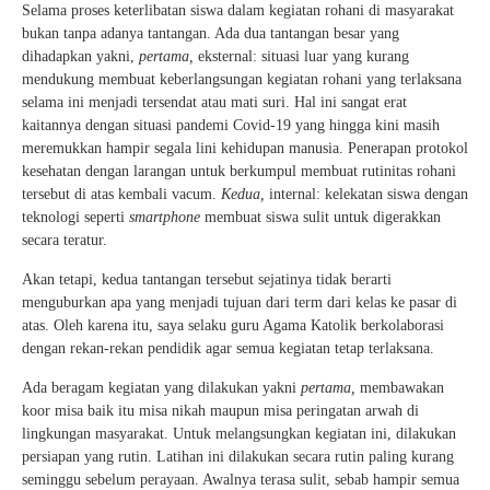
Selama proses keterlibatan siswa dalam kegiatan rohani di masyarakat
bukan tanpa adanya tantangan. Ada dua tantangan besar yang
dihadapkan yakni,
pertama,
eksternal: situasi luar yang kurang
mendukung membuat keberlangsungan kegiatan rohani yang terlaksana
selama ini menjadi tersendat atau mati suri. Hal ini sangat erat
kaitannya dengan situasi pandemi Covid-19 yang hingga kini masih
meremukkan hampir segala lini kehidupan manusia. Penerapan protokol
kesehatan dengan larangan untuk berkumpul membuat rutinitas rohani
tersebut di atas kembali vacum.
Kedua,
internal: kelekatan siswa dengan
teknologi seperti
smartphone
membuat siswa sulit untuk digerakkan
secara teratur.
Akan tetapi, kedua tantangan tersebut sejatinya tidak berarti
menguburkan apa yang menjadi tujuan dari term dari kelas ke pasar di
atas. Oleh karena itu, saya selaku guru Agama Katolik berkolaborasi
dengan rekan-rekan pendidik agar semua kegiatan tetap terlaksana.
Ada beragam kegiatan yang dilakukan yakni
pertama,
membawakan
koor misa baik itu misa nikah maupun misa peringatan arwah di
lingkungan masyarakat. Untuk melangsungkan kegiatan ini, dilakukan
persiapan yang rutin. Latihan ini dilakukan secara rutin paling kurang
seminggu sebelum perayaan. Awalnya terasa sulit, sebab hampir semua