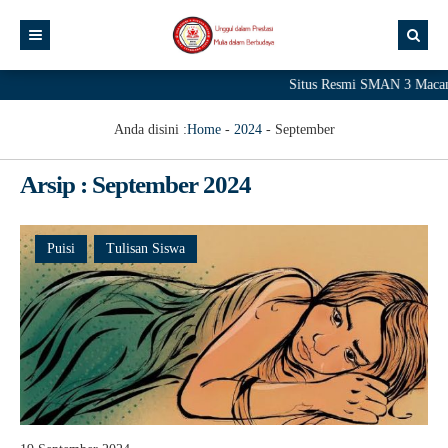
Situs Resmi SMAN 3 Macang
Anda disini :
Home
-
2024
-
September
Arsip : September 2024
Puisi
Tulisan Siswa