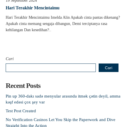
19 September 2024
Hari Terakhir Mencintaimu
Hari Terakhir Mencintaimu Imelda Alin Apakah cinta pantas dikenang?
Apakah cinta memang sengaja dibangun, Demi terciptanya rasa
kehilangan Dan kesedihan?..
Cari
Cari
Recent Posts
Pin up 360-dakı sadə menyular arasında itmək çətin deyil, amma
kəşf edəsi çox şey var
Test Post Created
No Verification Casinos Let You Skip the Paperwork and Dive
Straight Into the Action