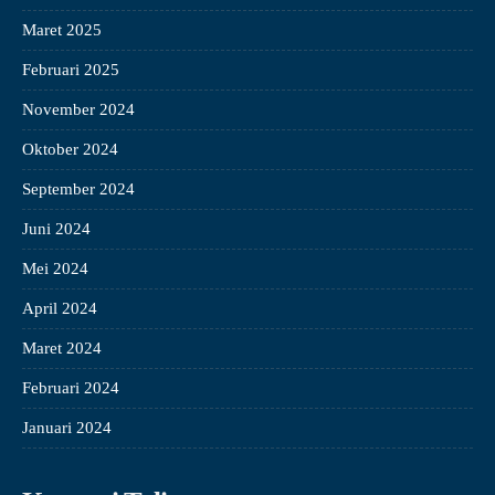
Maret 2025
Februari 2025
November 2024
Oktober 2024
September 2024
Juni 2024
Mei 2024
April 2024
Maret 2024
Februari 2024
Januari 2024