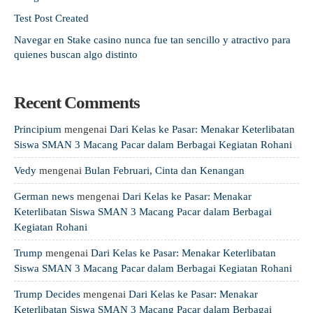
Test Post Created
Navegar en Stake casino nunca fue tan sencillo y atractivo para
quienes buscan algo distinto
Recent Comments
Principium
mengenai
Dari Kelas ke Pasar: Menakar Keterlibatan
Siswa SMAN 3 Macang Pacar dalam Berbagai Kegiatan Rohani
Vedy
mengenai
Bulan Februari, Cinta dan Kenangan
German news
mengenai
Dari Kelas ke Pasar: Menakar
Keterlibatan Siswa SMAN 3 Macang Pacar dalam Berbagai
Kegiatan Rohani
Trump
mengenai
Dari Kelas ke Pasar: Menakar Keterlibatan
Siswa SMAN 3 Macang Pacar dalam Berbagai Kegiatan Rohani
Trump Decides
mengenai
Dari Kelas ke Pasar: Menakar
Keterlibatan Siswa SMAN 3 Macang Pacar dalam Berbagai