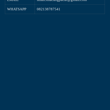
WHATSAPP
082138787541