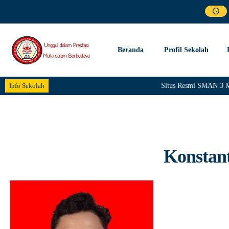
Beranda
Profil Sekolah
Info Sekolah
Situs Resmi SMAN 3 Ma
Konstan