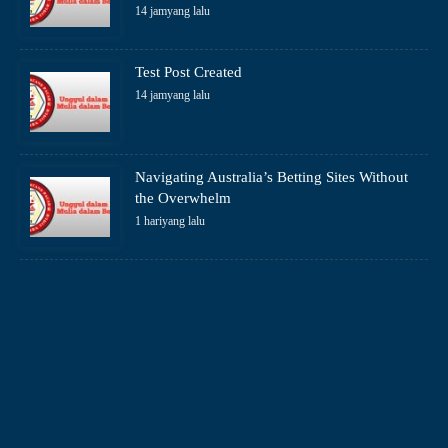
14 jamyang lalu
Test Post Created
14 jamyang lalu
Navigating Australia’s Betting Sites Without
the Overwhelm
1 hariyang lalu