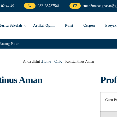
02
:
44
:
50
082138787541
sman3macangpacar@g
Berita Sekolah
Artikel Opini
Puisi
Cerpen
Proyek
cang Pacar
Anda disini :
Home
-
GTK
-
Konstantinus Aman
tinus Aman
Prof
Guru
P