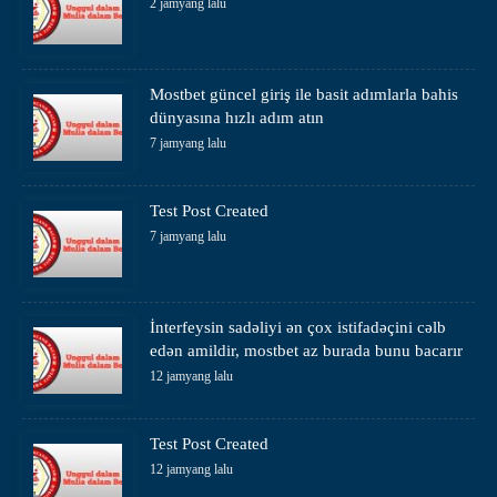
2 jamyang lalu
Mostbet güncel giriş ile basit adımlarla bahis
dünyasına hızlı adım atın
7 jamyang lalu
Test Post Created
7 jamyang lalu
İnterfeysin sadəliyi ən çox istifadəçini cəlb
edən amildir, mostbet az burada bunu bacarır
12 jamyang lalu
Test Post Created
12 jamyang lalu