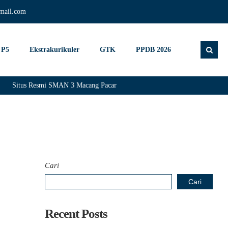
mail.com
 P5
Ekstrakurikuler
GTK
PPDB 2026
Situs Resmi SMAN 3 Macang Pacar
Cari
Cari
Recent Posts