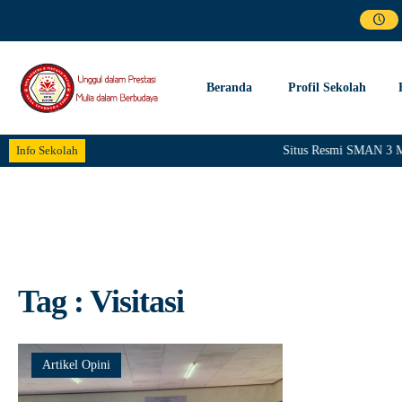
Beranda
Profil Sekolah
Info Sekolah
Situs Resmi SMAN 3 Ma
Tag : Visitasi
Artikel Opini