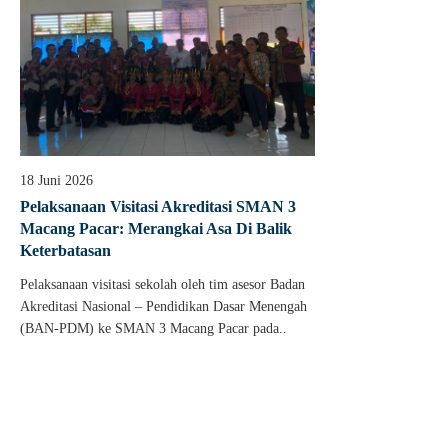
18 Juni 2026
Pelaksanaan Visitasi Akreditasi SMAN 3
Macang Pacar: Merangkai Asa Di Balik
Keterbatasan
Pelaksanaan visitasi sekolah oleh tim asesor Badan
Akreditasi Nasional – Pendidikan Dasar Menengah
(BAN-PDM) ke SMAN 3 Macang Pacar pada..