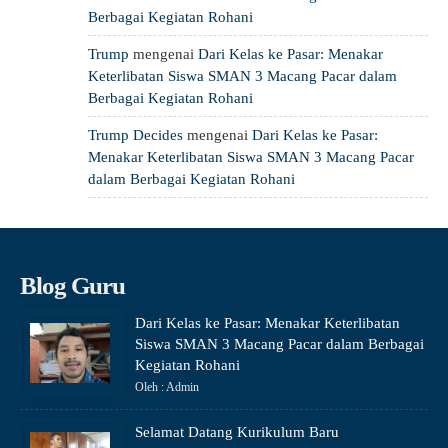
Berbagai Kegiatan Rohani
Trump
mengenai
Dari Kelas ke Pasar: Menakar
Keterlibatan Siswa SMAN 3 Macang Pacar dalam
Berbagai Kegiatan Rohani
Trump Decides
mengenai
Dari Kelas ke Pasar:
Menakar Keterlibatan Siswa SMAN 3 Macang Pacar
dalam Berbagai Kegiatan Rohani
Blog Guru
Dari Kelas ke Pasar: Menakar Keterlibatan
Siswa SMAN 3 Macang Pacar dalam Berbagai
Kegiatan Rohani
Oleh : Admin
Selamat Datang Kurikulum Baru