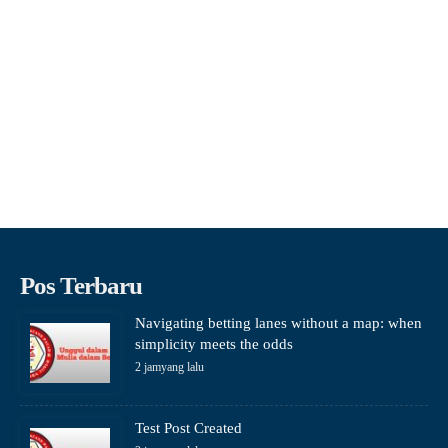
Pos Terbaru
Navigating betting lanes without a map: when
simplicity meets the odds
2 jamyang lalu
Test Post Created