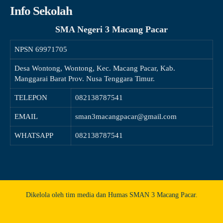
Info Sekolah
SMA Negeri 3 Macang Pacar
NPSN
69971705
Desa Wontong, Wontong, Kec. Macang Pacar, Kab.
Manggarai Barat Prov. Nusa Tenggara Timur.
TELEPON
082138787541
EMAIL
sman3macangpacar@gmail.com
WHATSAPP
082138787541
Dikelola oleh tim media dan Humas SMAN 3 Macang Pacar.