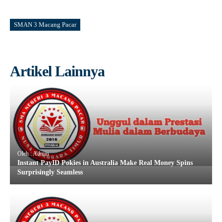
SMAN 3 Macang Pacar
Artikel Lainnya
Oleh : Admin
Instant PayID Pokies in Australia Make Real Money Spins
Surprisingly Seamless