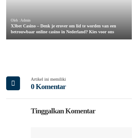
Oleh : Admin
X3bet Casino – Denk je erover om lid te worden van een
betrouwbaar online casino in Nederland? Kies voor ons
Artikel ini memiliki
0 Komentar
Tinggalkan Komentar