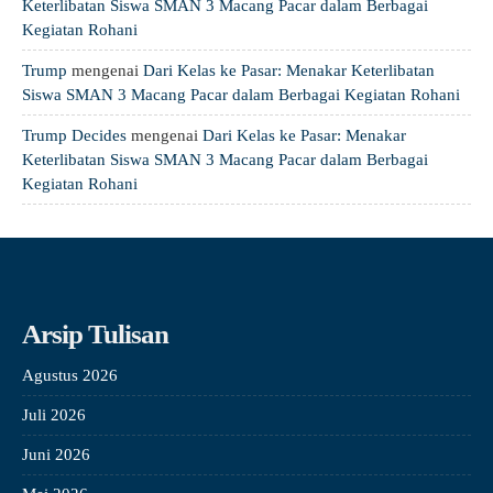
Keterlibatan Siswa SMAN 3 Macang Pacar dalam Berbagai
Kegiatan Rohani
Trump
mengenai
Dari Kelas ke Pasar: Menakar Keterlibatan
Siswa SMAN 3 Macang Pacar dalam Berbagai Kegiatan Rohani
Trump Decides
mengenai
Dari Kelas ke Pasar: Menakar
Keterlibatan Siswa SMAN 3 Macang Pacar dalam Berbagai
Kegiatan Rohani
Arsip Tulisan
Agustus 2026
Juli 2026
Juni 2026