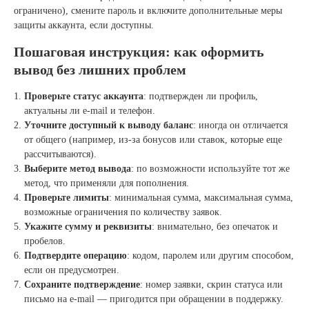
ограничено), смените пароль и включите дополнительные меры
защиты аккаунта, если доступны.
Пошаговая инструкция: как оформить
вывод без лишних проблем
Проверьте статус аккаунта
: подтвержден ли профиль,
актуальны ли e-mail и телефон.
Уточните доступный к выводу баланс
: иногда он отличается
от общего (например, из-за бонусов или ставок, которые еще
рассчитываются).
Выберите метод вывода
: по возможности используйте тот же
метод, что применяли для пополнения.
Проверьте лимиты
: минимальная сумма, максимальная сумма,
возможные ограничения по количеству заявок.
Укажите сумму и реквизиты
: внимательно, без опечаток и
пробелов.
Подтвердите операцию
: кодом, паролем или другим способом,
если он предусмотрен.
Сохраните подтверждение
: номер заявки, скрин статуса или
письмо на e-mail — пригодится при обращении в поддержку.