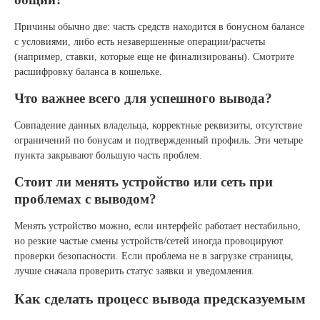
Причины обычно две: часть средств находится в бонусном балансе
с условиями, либо есть незавершенные операции/расчеты
(например, ставки, которые еще не финализированы). Смотрите
расшифровку баланса в кошельке.
Что важнее всего для успешного вывода?
Совпадение данных владельца, корректные реквизиты, отсутствие
ограничений по бонусам и подтвержденный профиль. Эти четыре
пункта закрывают большую часть проблем.
Стоит ли менять устройство или сеть при
проблемах с выводом?
Менять устройство можно, если интерфейс работает нестабильно,
но резкие частые смены устройств/сетей иногда провоцируют
проверки безопасности. Если проблема не в загрузке страницы,
лучше сначала проверить статус заявки и уведомления.
Как сделать процесс вывода предсказуемым