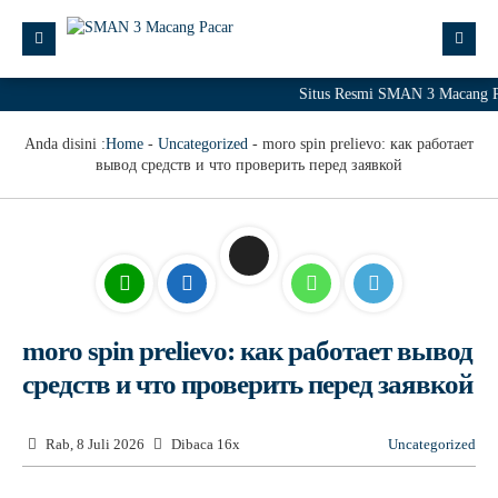
Situs Resmi SMAN 3 Macang Pa
Anda disini :
Home
-
Uncategorized
-
moro spin prelievo: как работает
вывод средств и что проверить перед заявкой
moro spin prelievo: как работает вывод
средств и что проверить перед заявкой
Rab, 8 Juli 2026
Dibaca 16x
Uncategorized