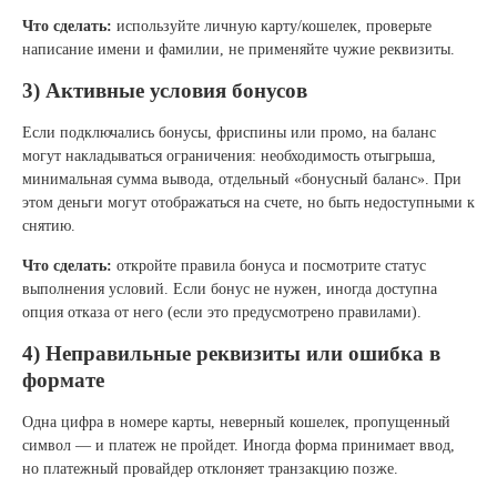
Что сделать:
используйте личную карту/кошелек, проверьте
написание имени и фамилии, не применяйте чужие реквизиты.
3) Активные условия бонусов
Если подключались бонусы, фриспины или промо, на баланс
могут накладываться ограничения: необходимость отыгрыша,
минимальная сумма вывода, отдельный «бонусный баланс». При
этом деньги могут отображаться на счете, но быть недоступными к
снятию.
Что сделать:
откройте правила бонуса и посмотрите статус
выполнения условий. Если бонус не нужен, иногда доступна
опция отказа от него (если это предусмотрено правилами).
4) Неправильные реквизиты или ошибка в
формате
Одна цифра в номере карты, неверный кошелек, пропущенный
символ — и платеж не пройдет. Иногда форма принимает ввод,
но платежный провайдер отклоняет транзакцию позже.