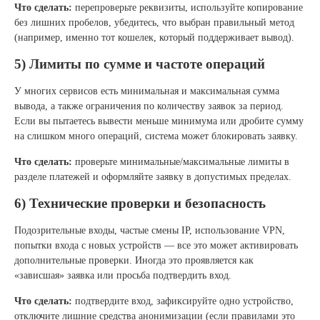
Что сделать:
перепроверьте реквизиты, используйте копирование
без лишних пробелов, убедитесь, что выбран правильный метод
(например, именно тот кошелек, который поддерживает вывод).
5) Лимиты по сумме и частоте операций
У многих сервисов есть минимальная и максимальная сумма
вывода, а также ограничения по количеству заявок за период.
Если вы пытаетесь вывести меньше минимума или дробите сумму
на слишком много операций, система может блокировать заявку.
Что сделать:
проверьте минимальные/максимальные лимиты в
разделе платежей и оформляйте заявку в допустимых пределах.
6) Технические проверки и безопасность
Подозрительные входы, частые смены IP, использование VPN,
попытки входа с новых устройств — все это может активировать
дополнительные проверки. Иногда это проявляется как
«зависшая» заявка или просьба подтвердить вход.
Что сделать:
подтвердите вход, зафиксируйте одно устройство,
отключите лишние средства анонимизации (если правилами это