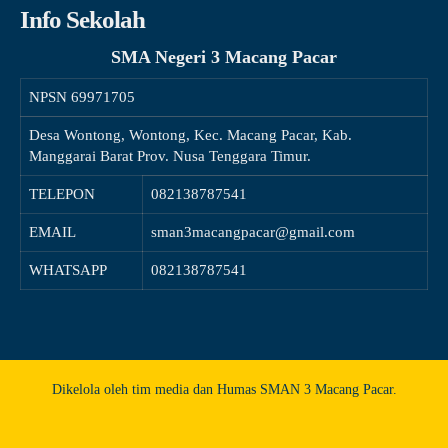
Info Sekolah
SMA Negeri 3 Macang Pacar
NPSN
69971705
Desa Wontong, Wontong, Kec. Macang Pacar, Kab.
Manggarai Barat Prov. Nusa Tenggara Timur.
TELEPON
082138787541
EMAIL
sman3macangpacar@gmail.com
WHATSAPP
082138787541
Dikelola oleh tim media dan Humas SMAN 3 Macang Pacar.