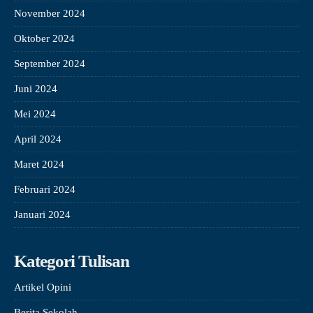
November 2024
Oktober 2024
September 2024
Juni 2024
Mei 2024
April 2024
Maret 2024
Februari 2024
Januari 2024
Kategori Tulisan
Artikel Opini
Berita Sekolah