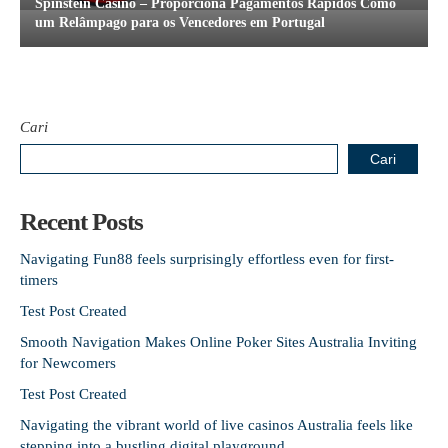
Spinstein Casino – Proporciona Pagamentos Rápidos Como
um Relâmpago para os Vencedores em Portugal
Cari
Cari
Recent Posts
Navigating Fun88 feels surprisingly effortless even for first-
timers
Test Post Created
Smooth Navigation Makes Online Poker Sites Australia Inviting
for Newcomers
Test Post Created
Navigating the vibrant world of live casinos Australia feels like
stepping into a bustling digital playground