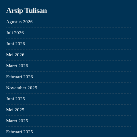
Arsip Tulisan
Agustus 2026
Juli 2026
Juni 2026
Mei 2026
Maret 2026
Februari 2026
November 2025
Juni 2025
Mei 2025
Maret 2025
Februari 2025