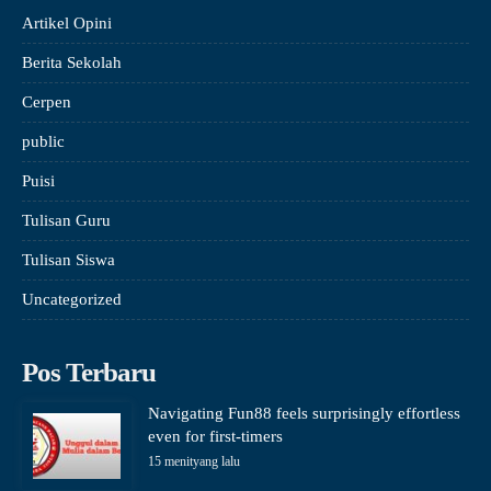
Artikel Opini
Berita Sekolah
Cerpen
public
Puisi
Tulisan Guru
Tulisan Siswa
Uncategorized
Pos Terbaru
Navigating Fun88 feels surprisingly effortless
even for first-timers
15 menityang lalu