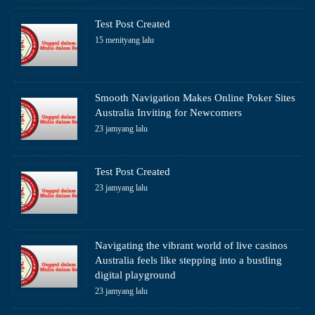
Test Post Created
15 menityang lalu
Smooth Navigation Makes Online Poker Sites
Australia Inviting for Newcomers
23 jamyang lalu
Test Post Created
23 jamyang lalu
Navigating the vibrant world of live casinos
Australia feels like stepping into a bustling
digital playground
23 jamyang lalu