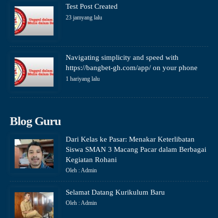
Test Post Created
23 jamyang lalu
Navigating simplicity and speed with
https://bangbet-gh.com/app/ on your phone
1 hariyang lalu
Blog Guru
Dari Kelas ke Pasar: Menakar Keterlibatan
Siswa SMAN 3 Macang Pacar dalam Berbagai
Kegiatan Rohani
Oleh : Admin
Selamat Datang Kurikulum Baru
Oleh : Admin