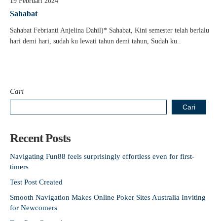
19 Februari 2024
Sahabat
Sahabat Febrianti Anjelina Dahil)* Sahabat, Kini semester telah berlalu
hari demi hari, sudah ku lewati tahun demi tahun, Sudah ku..
Cari
Cari
Recent Posts
Navigating Fun88 feels surprisingly effortless even for first-
timers
Test Post Created
Smooth Navigation Makes Online Poker Sites Australia Inviting
for Newcomers