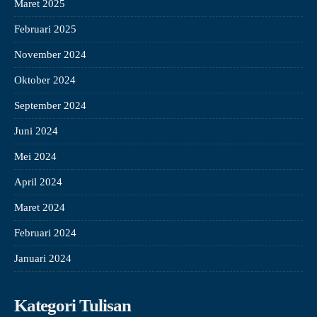
Maret 2025
Februari 2025
November 2024
Oktober 2024
September 2024
Juni 2024
Mei 2024
April 2024
Maret 2024
Februari 2024
Januari 2024
Kategori Tulisan