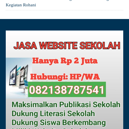
Kegiatan Rohani