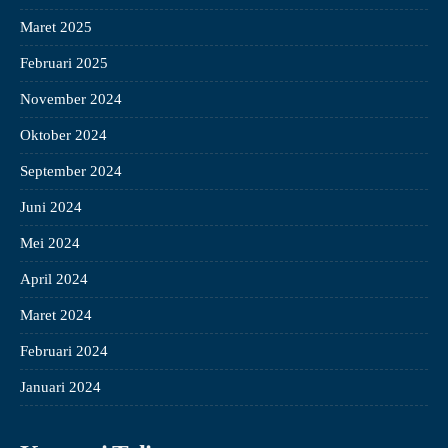
Maret 2025
Februari 2025
November 2024
Oktober 2024
September 2024
Juni 2024
Mei 2024
April 2024
Maret 2024
Februari 2024
Januari 2024