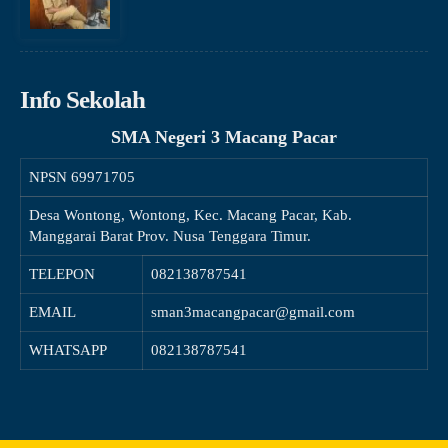
Info Sekolah
SMA Negeri 3 Macang Pacar
NPSN
69971705
Desa Wontong, Wontong, Kec. Macang Pacar, Kab.
Manggarai Barat Prov. Nusa Tenggara Timur.
TELEPON
082138787541
EMAIL
sman3macangpacar@gmail.com
WHATSAPP
082138787541