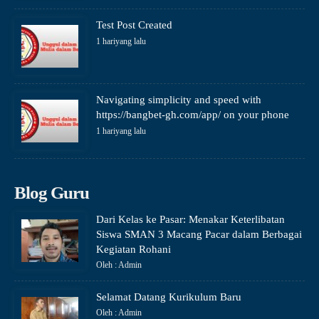
Test Post Created
1 hariyang lalu
Navigating simplicity and speed with
https://bangbet-gh.com/app/ on your phone
1 hariyang lalu
Blog Guru
Dari Kelas ke Pasar: Menakar Keterlibatan
Siswa SMAN 3 Macang Pacar dalam Berbagai
Kegiatan Rohani
Oleh : Admin
Selamat Datang Kurikulum Baru
Oleh : Admin