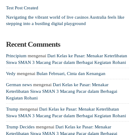
Test Post Created
Navigating the vibrant world of live casinos Australia feels like
stepping into a bustling digital playground
Recent Comments
Principium
mengenai
Dari Kelas ke Pasar: Menakar Keterlibatan
Siswa SMAN 3 Macang Pacar dalam Berbagai Kegiatan Rohani
Vedy
mengenai
Bulan Februari, Cinta dan Kenangan
German news
mengenai
Dari Kelas ke Pasar: Menakar
Keterlibatan Siswa SMAN 3 Macang Pacar dalam Berbagai
Kegiatan Rohani
Trump
mengenai
Dari Kelas ke Pasar: Menakar Keterlibatan
Siswa SMAN 3 Macang Pacar dalam Berbagai Kegiatan Rohani
Trump Decides
mengenai
Dari Kelas ke Pasar: Menakar
Keterlibatan Siswa SMAN 3 Macang Pacar dalam Berbagai