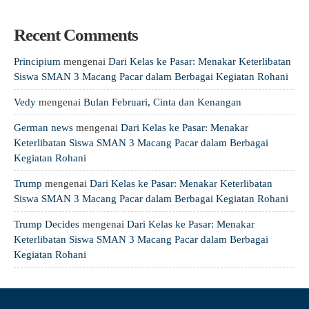
Recent Comments
Principium
mengenai
Dari Kelas ke Pasar: Menakar Keterlibatan
Siswa SMAN 3 Macang Pacar dalam Berbagai Kegiatan Rohani
Vedy
mengenai
Bulan Februari, Cinta dan Kenangan
German news
mengenai
Dari Kelas ke Pasar: Menakar
Keterlibatan Siswa SMAN 3 Macang Pacar dalam Berbagai
Kegiatan Rohani
Trump
mengenai
Dari Kelas ke Pasar: Menakar Keterlibatan
Siswa SMAN 3 Macang Pacar dalam Berbagai Kegiatan Rohani
Trump Decides
mengenai
Dari Kelas ke Pasar: Menakar
Keterlibatan Siswa SMAN 3 Macang Pacar dalam Berbagai
Kegiatan Rohani