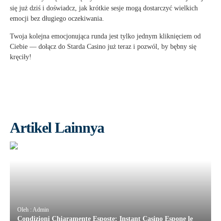
się już dziś i doświadcz, jak krótkie sesje mogą dostarczyć wielkich
emocji bez długiego oczekiwania.
Twoja kolejna emocjonująca runda jest tylko jednym kliknięciem od
Ciebie — dołącz do Starda Casino już teraz i pozwól, by bębny się
kręciły!
Artikel Lainnya
Oleh : Admin
Condizioni Chiaramente Esposte: Instant Casino Espone le