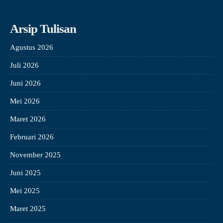
Arsip Tulisan
Agustus 2026
Juli 2026
Juni 2026
Mei 2026
Maret 2026
Februari 2026
November 2025
Juni 2025
Mei 2025
Maret 2025