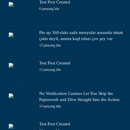
Test Post Created
6 jamyang lalu
Pin up 360-dakı sadə menyular arasında itmək
çətin deyil, amma kəşf edəsi çox şey var
13 jamyang lalu
Test Post Created
13 jamyang lalu
No Verification Casinos Let You Skip the
Paperwork and Dive Straight Into the Action
14 jamyang lalu
Test Post Created