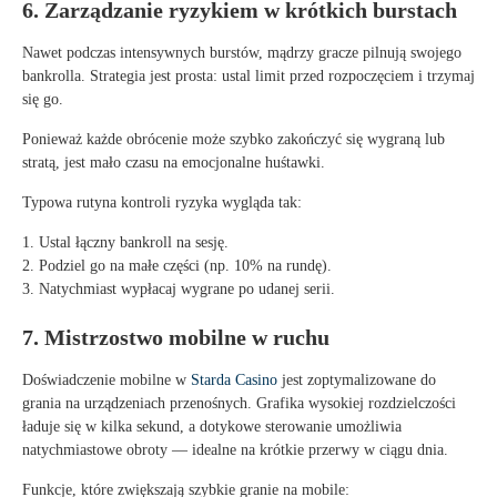
6. Zarządzanie ryzykiem w krótkich burstach
Nawet podczas intensywnych burstów, mądrzy gracze pilnują swojego
bankrolla. Strategia jest prosta: ustal limit przed rozpoczęciem i trzymaj
się go.
Ponieważ każde obrócenie może szybko zakończyć się wygraną lub
stratą, jest mało czasu na emocjonalne huśtawki.
Typowa rutyna kontroli ryzyka wygląda tak:
Ustal łączny bankroll na sesję.
Podziel go na małe części (np. 10% na rundę).
Natychmiast wypłacaj wygrane po udanej serii.
7. Mistrzostwo mobilne w ruchu
Doświadczenie mobilne w
Starda Casino
jest zoptymalizowane do
grania na urządzeniach przenośnych. Grafika wysokiej rozdzielczości
ładuje się w kilka sekund, a dotykowe sterowanie umożliwia
natychmiastowe obroty — idealne na krótkie przerwy w ciągu dnia.
Funkcje, które zwiększają szybkie granie na mobile: