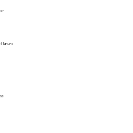
hne
d lassen
ine