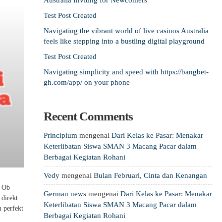
Australia Inviting for Newcomers
Test Post Created
Navigating the vibrant world of live casinos Australia
feels like stepping into a bustling digital playground
Test Post Created
Navigating simplicity and speed with https://bangbet-
gh.com/app/ on your phone
Recent Comments
Principium
mengenai
Dari Kelas ke Pasar: Menakar
Keterlibatan Siswa SMAN 3 Macang Pacar dalam
Berbagai Kegiatan Rohani
Vedy
mengenai
Bulan Februari, Cinta dan Kenangan
. Ob
German news
mengenai
Dari Kelas ke Pasar: Menakar
 direkt
Keterlibatan Siswa SMAN 3 Macang Pacar dalam
m perfekt
Berbagai Kegiatan Rohani