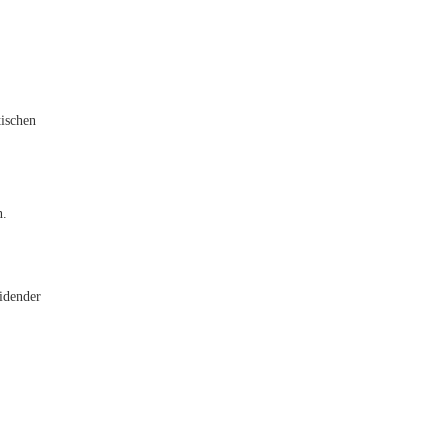
tischen
n.
eidender