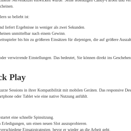
chnelle Nervenkitzel entwickelt wurde. Seine lebendigen Candy-Farben und ver
scheinen.
rn so beliebt ist:
nd liefert Ergebnisse in weniger als zwei Sekunden.
heinen unmittelbar nach einem Gewinn.
eitsspieler bis hin zu größeren Einsätzen für diejenigen, die auf größere Ausza
 oder verwirrende Einstellungen. Das bedeutet, Sie können direkt ins Geschehen
ck Play
r kurze Sessions in ihrer Kompatibilität mit mobilen Geräten. Das responsive De
artphone oder Tablet wie eine native Nutzung anfühlt.
tartet eine schnelle Spinsitzung.
en Erledigungen, um einen neuen Slot auszuprobieren.
verschiedene Einsatzstrategien, bevor er wieder an die Arbeit geht.