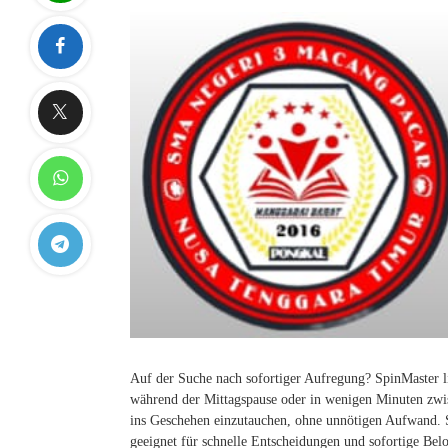
Auf der Suche nach sofortiger Aufregung? SpinMaster lie
während der Mittagspause oder in wenigen Minuten zwis
ins Geschehen einzutauchen, ohne unnötigen Aufwand. Spi
geeignet für schnelle Entscheidungen und sofortige Bel