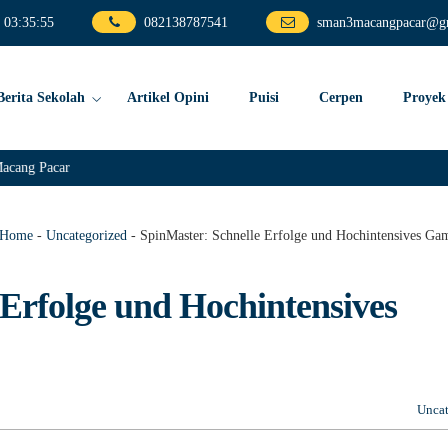
03
:
35
:
55
082138787541
sman3macangpacar@g
Berita Sekolah
Artikel Opini
Puisi
Cerpen
Proyek
ng Pacar
Home
-
Uncategorized
-
SpinMaster: Schnelle Erfolge und Hochintensives Ga
 Erfolge und Hochintensives
Uncat