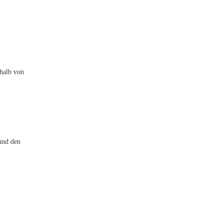
rhalb von
 und den