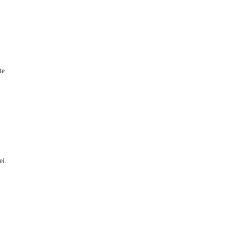
te
ei.