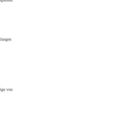
spielten
hlungen
sign von