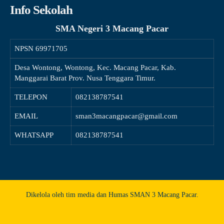
Info Sekolah
SMA Negeri 3 Macang Pacar
NPSN
69971705
Desa Wontong, Wontong, Kec. Macang Pacar, Kab.
Manggarai Barat Prov. Nusa Tenggara Timur.
TELEPON
082138787541
EMAIL
sman3macangpacar@gmail.com
WHATSAPP
082138787541
Dikelola oleh tim media dan Humas SMAN 3 Macang Pacar.