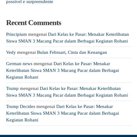
possível e surpreendente
Recent Comments
Principium
mengenai
Dari Kelas ke Pasar: Menakar Keterlibatan
Siswa SMAN 3 Macang Pacar dalam Berbagai Kegiatan Rohani
Vedy
mengenai
Bulan Februari, Cinta dan Kenangan
German news
mengenai
Dari Kelas ke Pasar: Menakar
Keterlibatan Siswa SMAN 3 Macang Pacar dalam Berbagai
Kegiatan Rohani
Trump
mengenai
Dari Kelas ke Pasar: Menakar Keterlibatan
Siswa SMAN 3 Macang Pacar dalam Berbagai Kegiatan Rohani
Trump Decides
mengenai
Dari Kelas ke Pasar: Menakar
Keterlibatan Siswa SMAN 3 Macang Pacar dalam Berbagai
Kegiatan Rohani