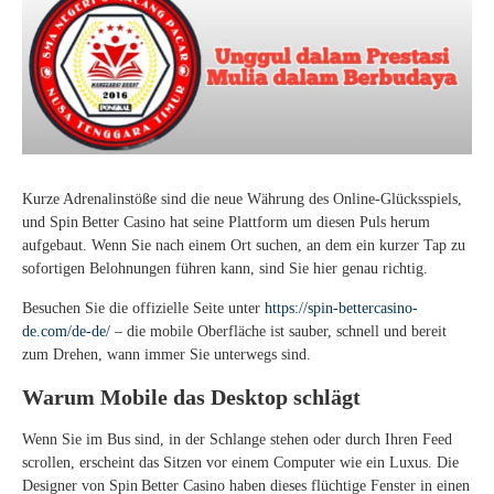
Kurze Adrenalinstöße sind die neue Währung des Online-Glücksspiels,
und Spin Better Casino hat seine Plattform um diesen Puls herum
aufgebaut. Wenn Sie nach einem Ort suchen, an dem ein kurzer Tap zu
sofortigen Belohnungen führen kann, sind Sie hier genau richtig.
Besuchen Sie die offizielle Seite unter
https://spin-bettercasino-
de.com/de-de/
– die mobile Oberfläche ist sauber, schnell und bereit
zum Drehen, wann immer Sie unterwegs sind.
Warum Mobile das Desktop schlägt
Wenn Sie im Bus sind, in der Schlange stehen oder durch Ihren Feed
scrollen, erscheint das Sitzen vor einem Computer wie ein Luxus. Die
Designer von Spin Better Casino haben dieses flüchtige Fenster in einen