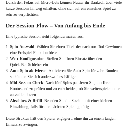
Durch den Fokus auf Micro‑Bets können Nutzer ihr Bankroll über viele
kurze Sessions hinweg erhalten, ohne sich auf ein einzelnes Spiel zu
sehr zu verpflichten.
Der Session‑Flow – Von Anfang bis Ende
Eine typische Session sieht folgendermaßen aus:
Spin‑Auswahl
: Wählen Sie einen Titel, der nach nur fünf Gewinnen
eine Freispiel‑Funktion bietet.
Wett‑Konfiguration
: Stellen Sie Ihren Einsatz über den
Quick‑Bet‑Schieber ein.
Auto‑Spin aktivieren
: Aktivieren Sie Auto‑Spin für zehn Runden;
so können Sie sich anderswo beschäftigen.
Mid‑Session‑Check
: Nach fünf Spins pausieren Sie, um Ihren
Kontostand zu prüfen und zu entscheiden, ob Sie weiterspielen oder
auszahlen lassen.
Abschluss & Refill
: Beenden Sie die Session mit einer kleinen
Einzahlung, falls für den nächsten Spieltag nötig.
Diese Struktur hält den Spieler engagiert, ohne ihn zu einem langen
Einsatz zu zwingen.