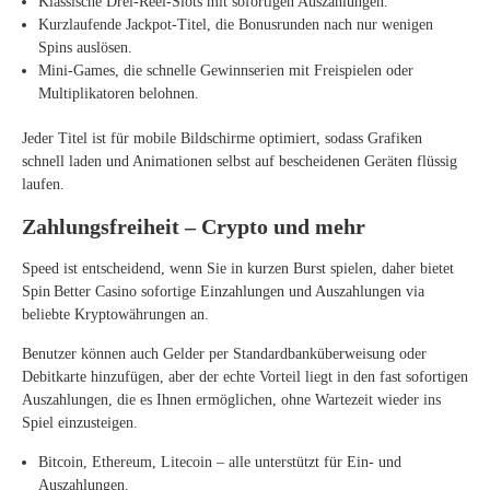
Klassische Drei‑Reel‑Slots mit sofortigen Auszahlungen.
Kurzlaufende Jackpot‑Titel, die Bonusrunden nach nur wenigen
Spins auslösen.
Mini‑Games, die schnelle Gewinnserien mit Freispielen oder
Multiplikatoren belohnen.
Jeder Titel ist für mobile Bildschirme optimiert, sodass Grafiken
schnell laden und Animationen selbst auf bescheidenen Geräten flüssig
laufen.
Zahlungsfreiheit – Crypto und mehr
Speed ist entscheidend, wenn Sie in kurzen Burst spielen, daher bietet
Spin Better Casino sofortige Einzahlungen und Auszahlungen via
beliebte Kryptowährungen an.
Benutzer können auch Gelder per Standardbanküberweisung oder
Debitkarte hinzufügen, aber der echte Vorteil liegt in den fast sofortigen
Auszahlungen, die es Ihnen ermöglichen, ohne Wartezeit wieder ins
Spiel einzusteigen.
Bitcoin, Ethereum, Litecoin – alle unterstützt für Ein- und
Auszahlungen.