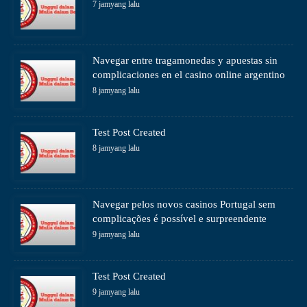
7 jamyang lalu
Navegar entre tragamonedas y apuestas sin
complicaciones en el casino online argentino
8 jamyang lalu
Test Post Created
8 jamyang lalu
Navegar pelos novos casinos Portugal sem
complicações é possível e surpreendente
9 jamyang lalu
Test Post Created
9 jamyang lalu