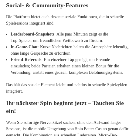
Social‑ & Community‑Features
Die Plattform bietet auch dezente soziale Funktionen, die in schnelle
Spielsessions integriert sind:
Leaderboard‑Snapshots
: Alle paar Minuten zeigt es die
Top‑Spieler, um freundlichen Wettbewerb zu fördern.
In‑Game‑Chat
: Kurze Nachrichten halten die Atmosphäre lebendig,
ohne lange Gespräche zu erfordern.
Friend‑Referrals
: Ein einzelner Tap genügt, um Freunde
einzuladen; beide Parteien erhalten einen kleinen Bonus für die
Verbindung, anstatt eines großen, komplexen Belohnungssystems.
Das hält das soziale Element leicht und nahtlos in schnelle Spielzyklen
integriert.
Ihr nächster Spin beginnt jetzt – Tauchen Sie
ein!
Wenn Sie sofortige Nervenkitzel suchen, ohne den Aufwand langer
Sessions, ist die mobile Umgebung von Spin Better Casino genau dafür
gemacht. Die Kombination aus schnellen Ladezeiten, Micro‑Bet-