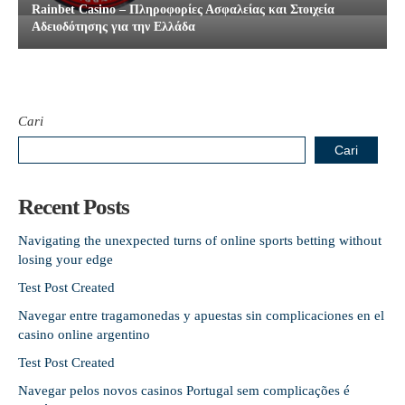
Rainbet Casino – Πληροφορίες Ασφαλείας και Στοιχεία
Αδειοδότησης για την Ελλάδα
Cari
Cari
Recent Posts
Navigating the unexpected turns of online sports betting without
losing your edge
Test Post Created
Navegar entre tragamonedas y apuestas sin complicaciones en el
casino online argentino
Test Post Created
Navegar pelos novos casinos Portugal sem complicações é