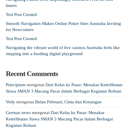
timers
Test Post Created
Smooth Navigation Makes Online Poker Sites Australia Inviting
for Newcomers
Test Post Created
Navigating the vibrant world of live casinos Australia feels like
stepping into a bustling digital playground
Recent Comments
Principium
mengenai
Dari Kelas ke Pasar: Menakar Keterlibatan
Siswa SMAN 3 Macang Pacar dalam Berbagai Kegiatan Rohani
Vedy
mengenai
Bulan Februari, Cinta dan Kenangan
German news
mengenai
Dari Kelas ke Pasar: Menakar
Keterlibatan Siswa SMAN 3 Macang Pacar dalam Berbagai
Kegiatan Rohani