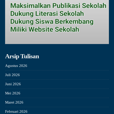
Arsip Tulisan
Agustus 2026
Juli 2026
Juni 2026
Mei 2026
Maret 2026
Februari 2026