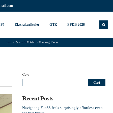
mail.com
 P5
Ekstrakurikuler
GTK
PPDB 2026
Situs Resmi SMAN 3 Macang Pacar
Cari
Cari
Recent Posts
Navigating Fun88 feels surprisingly effortless even