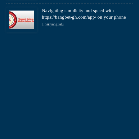
Navigating simplicity and speed with
https://bangbet-gh.com/app/ on your phone
1 hariyang lalu