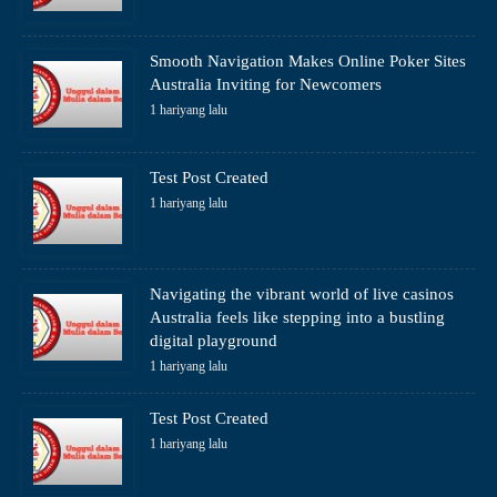
Smooth Navigation Makes Online Poker Sites
Australia Inviting for Newcomers
1 hariyang lalu
Test Post Created
1 hariyang lalu
Navigating the vibrant world of live casinos
Australia feels like stepping into a bustling
digital playground
1 hariyang lalu
Test Post Created
1 hariyang lalu