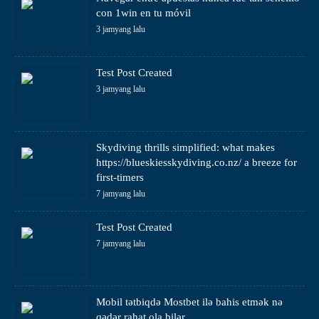
con 1win en tu móvil
3 jamyang lalu
Test Post Created
3 jamyang lalu
Skydiving thrills simplified: what makes
https://blueskiesskydiving.co.nz/ a breeze for
first-timers
7 jamyang lalu
Test Post Created
7 jamyang lalu
Mobil tətbiqdə Mostbet ilə bahis etmək nə
qədər rahat ola bilər