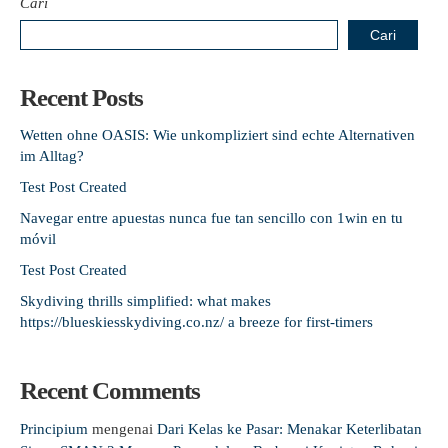
Cari
Cari
Recent Posts
Wetten ohne OASIS: Wie unkompliziert sind echte Alternativen
im Alltag?
Test Post Created
Navegar entre apuestas nunca fue tan sencillo con 1win en tu
móvil
Test Post Created
Skydiving thrills simplified: what makes
https://blueskiesskydiving.co.nz/ a breeze for first-timers
Recent Comments
Principium
mengenai
Dari Kelas ke Pasar: Menakar Keterlibatan