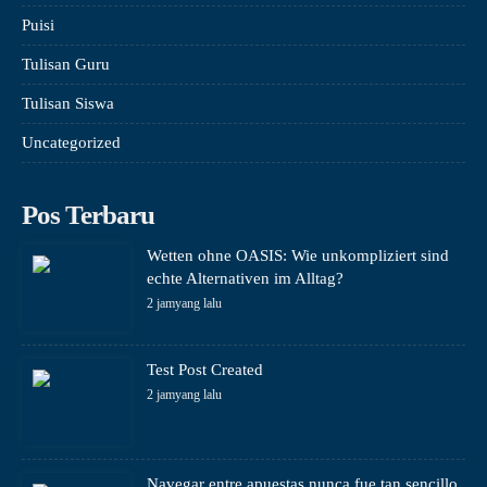
Puisi
Tulisan Guru
Tulisan Siswa
Uncategorized
Pos Terbaru
Wetten ohne OASIS: Wie unkompliziert sind
echte Alternativen im Alltag?
2 jamyang lalu
Test Post Created
2 jamyang lalu
Navegar entre apuestas nunca fue tan sencillo