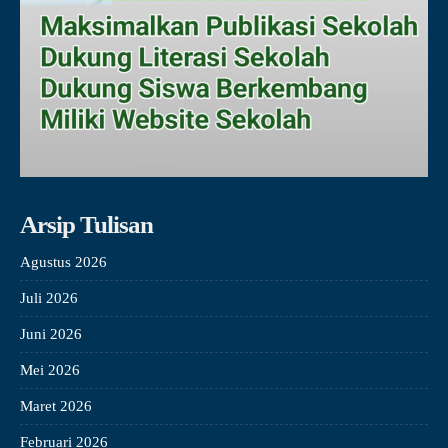
Arsip Tulisan
Agustus 2026
Juli 2026
Juni 2026
Mei 2026
Maret 2026
Februari 2026