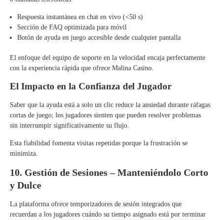
Respuesta instantánea en chat en vivo (<50 s)
Sección de FAQ optimizada para móvil
Botón de ayuda en juego accesible desde cualquier pantalla
El enfoque del equipo de soporte en la velocidad encaja perfectamente
con la experiencia rápida que ofrece Malina Casino.
El Impacto en la Confianza del Jugador
Saber que la ayuda está a solo un clic reduce la ansiedad durante ráfagas
cortas de juego; los jugadores sienten que pueden resolver problemas
sin interrumpir significativamente su flujo.
Esta fiabilidad fomenta visitas repetidas porque la frustración se
minimiza.
10. Gestión de Sesiones – Manteniéndolo Corto
y Dulce
La plataforma ofrece temporizadores de sesión integrados que
recuerdan a los jugadores cuándo su tiempo asignado está por terminar