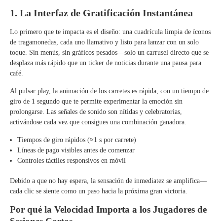
1. La Interfaz de Gratificación Instantánea
Lo primero que te impacta es el diseño: una cuadrícula limpia de íconos
de tragamonedas, cada uno llamativo y listo para lanzar con un solo
toque. Sin menús, sin gráficos pesados—solo un carrusel directo que se
desplaza más rápido que un ticker de noticias durante una pausa para
café.
Al pulsar play, la animación de los carretes es rápida, con un tiempo de
giro de 1 segundo que te permite experimentar la emoción sin
prolongarse. Las señales de sonido son nítidas y celebratorias,
activándose cada vez que consigues una combinación ganadora.
Tiempos de giro rápidos (≈1 s por carrete)
Líneas de pago visibles antes de comenzar
Controles táctiles responsivos en móvil
Debido a que no hay espera, la sensación de inmediatez se amplifica—
cada clic se siente como un paso hacia la próxima gran victoria.
Por qué la Velocidad Importa a los Jugadores de