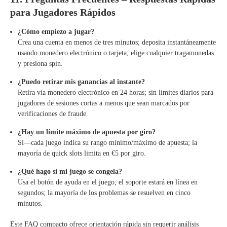
para Jugadores Rápidos
¿Cómo empiezo a jugar?
Crea una cuenta en menos de tres minutos; deposita instantáneamente
usando monedero electrónico o tarjeta; elige cualquier tragamonedas
y presiona spin.
¿Puedo retirar mis ganancias al instante?
Retira vía monedero electrónico en 24 horas; sin límites diarios para
jugadores de sesiones cortas a menos que sean marcados por
verificaciones de fraude.
¿Hay un límite máximo de apuesta por giro?
Sí—cada juego indica su rango mínimo/máximo de apuesta; la
mayoría de quick slots limita en €5 por giro.
¿Qué hago si mi juego se congela?
Usa el botón de ayuda en el juego; el soporte estará en línea en
segundos; la mayoría de los problemas se resuelven en cinco
minutos.
Este FAQ compacto ofrece orientación rápida sin requerir análisis