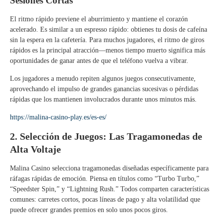
Sesiones Cortas
El ritmo rápido previene el aburrimiento y mantiene el corazón
acelerado. Es similar a un espresso rápido: obtienes tu dosis de cafeína
sin la espera en la cafetería. Para muchos jugadores, el ritmo de giros
rápidos es la principal atracción—menos tiempo muerto significa más
oportunidades de ganar antes de que el teléfono vuelva a vibrar.
Los jugadores a menudo repiten algunos juegos consecutivamente,
aprovechando el impulso de grandes ganancias sucesivas o pérdidas
rápidas que los mantienen involucrados durante unos minutos más.
https://malina-casino-play.es/es-es/
2. Selección de Juegos: Las Tragamonedas de
Alta Voltaje
Malina Casino selecciona tragamonedas diseñadas específicamente para
ráfagas rápidas de emoción. Piensa en títulos como “Turbo Turbo,”
“Speedster Spin,” y “Lightning Rush.” Todos comparten características
comunes: carretes cortos, pocas líneas de pago y alta volatilidad que
puede ofrecer grandes premios en solo unos pocos giros.