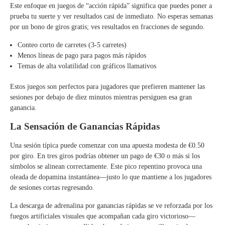
Este enfoque en juegos de “acción rápida” significa que puedes poner a
prueba tu suerte y ver resultados casi de inmediato. No esperas semanas
por un bono de giros gratis; ves resultados en fracciones de segundo.
Conteo corto de carretes (3‑5 carretes)
Menos líneas de pago para pagos más rápidos
Temas de alta volatilidad con gráficos llamativos
Estos juegos son perfectos para jugadores que prefieren mantener las
sesiones por debajo de diez minutos mientras persiguen esa gran
ganancia.
La Sensación de Ganancias Rápidas
Una sesión típica puede comenzar con una apuesta modesta de €0.50
por giro. En tres giros podrías obtener un pago de €30 o más si los
símbolos se alinean correctamente. Este pico repentino provoca una
oleada de dopamina instantánea—justo lo que mantiene a los jugadores
de sesiones cortas regresando.
La descarga de adrenalina por ganancias rápidas se ve reforzada por los
fuegos artificiales visuales que acompañan cada giro victorioso—