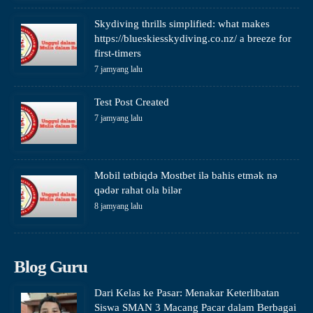
Skydiving thrills simplified: what makes
https://blueskiesskydiving.co.nz/ a breeze for
first-timers
7 jamyang lalu
Test Post Created
7 jamyang lalu
Mobil tətbiqdə Mostbet ilə bahis etmək nə
qədər rahat ola bilər
8 jamyang lalu
Blog Guru
Dari Kelas ke Pasar: Menakar Keterlibatan
Siswa SMAN 3 Macang Pacar dalam Berbagai