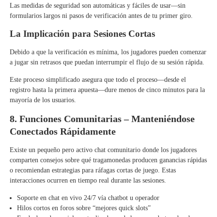
Las medidas de seguridad son automáticas y fáciles de usar—sin
formularios largos ni pasos de verificación antes de tu primer giro.
La Implicación para Sesiones Cortas
Debido a que la verificación es mínima, los jugadores pueden comenzar
a jugar sin retrasos que puedan interrumpir el flujo de su sesión rápida.
Este proceso simplificado asegura que todo el proceso—desde el
registro hasta la primera apuesta—dure menos de cinco minutos para la
mayoría de los usuarios.
8. Funciones Comunitarias – Manteniéndose
Conectados Rápidamente
Existe un pequeño pero activo chat comunitario donde los jugadores
comparten consejos sobre qué tragamonedas producen ganancias rápidas
o recomiendan estrategias para ráfagas cortas de juego. Estas
interacciones ocurren en tiempo real durante las sesiones.
Soporte en chat en vivo 24/7 vía chatbot u operador
Hilos cortos en foros sobre “mejores quick slots”