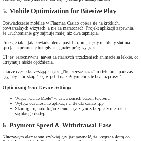
5. Mobile Optimization for Bitesize Play
Doświadczenie mobilne w Flagman Casino opiera się na krótkich,
powtarzalnych wizytach, a nie na maratonach. Projekt aplikacji zapewnia,
że uruchomienie gry zajmuje mniej niż dwa tapnięcia.
Funkcje takie jak powiadomienia push informują, gdy ulubiony slot ma
specjalną promocję lub gdy osiągnąłeś próg wygranej.
UI jest responsywne; nawet na starszych urządzeniach animacje są lekkie, co
utrzymuje niskie opóźnienia.
Gracze często korzystają z trybu „Nie przeszkadzać” na telefonie podczas
gry, aby móc skupić się w pełni na każdym obrocie bez rozproszeń.
Optimizing Your Device Settings
Włącz „Game Mode” w ustawieniach baterii telefonu.
Wyłącz odświeżanie aplikacji w tle dla casino app.
Skonfiguruj auto‑login z biometrycznym zabezpieczeniem dla
szybkiego dostępu.
6. Payment Speed & Withdrawal Ease
Kluczowym elementem szybkiej gry jest pewność, że wygrane dotrą do