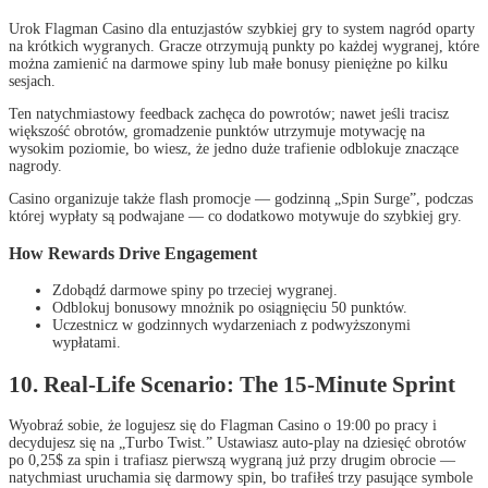
Urok Flagman Casino dla entuzjastów szybkiej gry to system nagród oparty
na krótkich wygranych. Gracze otrzymują punkty po każdej wygranej, które
można zamienić na darmowe spiny lub małe bonusy pieniężne po kilku
sesjach.
Ten natychmiastowy feedback zachęca do powrotów; nawet jeśli tracisz
większość obrotów, gromadzenie punktów utrzymuje motywację na
wysokim poziomie, bo wiesz, że jedno duże trafienie odblokuje znaczące
nagrody.
Casino organizuje także flash promocje — godzinną „Spin Surge”, podczas
której wypłaty są podwajane — co dodatkowo motywuje do szybkiej gry.
How Rewards Drive Engagement
Zdobądź darmowe spiny po trzeciej wygranej.
Odblokuj bonusowy mnożnik po osiągnięciu 50 punktów.
Uczestnicz w godzinnych wydarzeniach z podwyższonymi
wypłatami.
10. Real-Life Scenario: The 15‑Minute Sprint
Wyobraź sobie, że logujesz się do Flagman Casino o 19:00 po pracy i
decydujesz się na „Turbo Twist.” Ustawiasz auto‑play na dziesięć obrotów
po 0,25$ za spin i trafiasz pierwszą wygraną już przy drugim obrocie —
natychmiast uruchamia się darmowy spin, bo trafiłeś trzy pasujące symbole