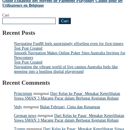
Guide Exhaustif des Moyens de Paiement Playjonny Casino pour les
Utilisateurs en Belgique
Cari
Cari
Recent Posts
Navigating Fun88 feels surprisingly effortless even for first-timers
Test Post Created
Smooth Navigation Makes Online Poker Sites Australia Inviting for
Newcomers
Test Post Created
Navigating the vibrant world of live casinos Australia feels like
stepping into a bustling digital playground
Recent Comments
Principium
mengenai
Dari Kelas ke Pasar: Menakar Keterlibatan
Siswa SMAN 3 Macang Pacar dalam Berbagai Kegiatan Rohani
Vedy
mengenai
Bulan Februari, Cinta dan Kenangan
German news
mengenai
Dari Kelas ke Pasar: Menakar Keterlibatan
Siswa SMAN 3 Macang Pacar dalam Berbagai Kegiatan Rohani
Trump
mengenai
Dari Kelas ke Pasar: Menakar Keterlibatan Siswa