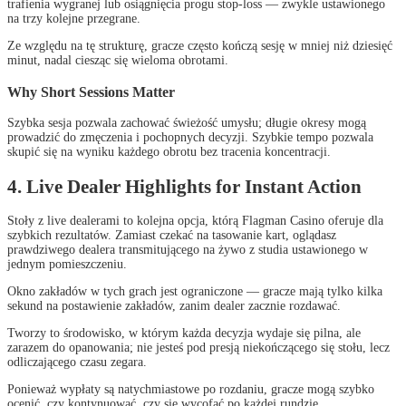
trafienia wygranej lub osiągnięcia progu stop‑loss — zwykle ustawionego
na trzy kolejne przegrane.
Ze względu na tę strukturę, gracze często kończą sesję w mniej niż dziesięć
minut, nadal ciesząc się wieloma obrotami.
Why Short Sessions Matter
Szybka sesja pozwala zachować świeżość umysłu; długie okresy mogą
prowadzić do zmęczenia i pochopnych decyzji. Szybkie tempo pozwala
skupić się na wyniku każdego obrotu bez tracenia koncentracji.
4. Live Dealer Highlights for Instant Action
Stoły z live dealerami to kolejna opcja, którą Flagman Casino oferuje dla
szybkich rezultatów. Zamiast czekać na tasowanie kart, oglądasz
prawdziwego dealera transmitującego na żywo z studia ustawionego w
jednym pomieszczeniu.
Okno zakładów w tych grach jest ograniczone — gracze mają tylko kilka
sekund na postawienie zakładów, zanim dealer zacznie rozdawać.
Tworzy to środowisko, w którym każda decyzja wydaje się pilna, ale
zarazem do opanowania; nie jesteś pod presją niekończącego się stołu, lecz
odliczającego czasu zegara.
Ponieważ wypłaty są natychmiastowe po rozdaniu, gracze mogą szybko
ocenić, czy kontynuować, czy się wycofać po każdej rundzie.