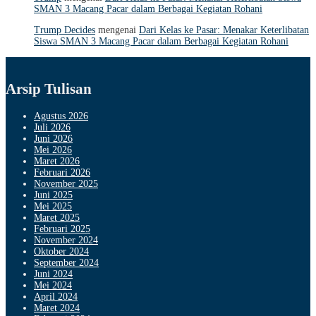
SMAN 3 Macang Pacar dalam Berbagai Kegiatan Rohani
Trump Decides
mengenai
Dari Kelas ke Pasar: Menakar Keterlibatan
Siswa SMAN 3 Macang Pacar dalam Berbagai Kegiatan Rohani
Arsip Tulisan
Agustus 2026
Juli 2026
Juni 2026
Mei 2026
Maret 2026
Februari 2026
November 2025
Juni 2025
Mei 2025
Maret 2025
Februari 2025
November 2024
Oktober 2024
September 2024
Juni 2024
Mei 2024
April 2024
Maret 2024