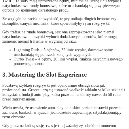
Twist.” Te sloty mają uproszczone bębny, minimalną liczbę linii wypłat i
natychmiastowe rundy bonusowe, które uruchamiają się przy pierwszym
obrocie po spełnieniu określonego progu.
Ze względu na nacisk na szybkość, te gry unikają długich bębnów czy
skomplikowanych mechanik, które spowolniłyby rytm rozgrywki.
Gdy trafisz na rundę bonusową, jest ona zaprojektowana jako niemal
natychmiastowa — szybki wybuch dodatkowych obrotów, które mogą
zamienić niemal trafienie w wygraną od razu.
Lightning Rush – 5 bębnów, 32 linie wypłat, darmowe spiny
uruchamiają się po trzech kolejnych wygranych.
Turbo Twist – 4 bębny, 20 linii wypłat, funkcja natychmiastowego
ponownego obrotu.
3. Mastering the Slot Experience
Podstawą szybkiej rozgrywki jest opanowanie obsługi slotu jak
profesjonalista. Gracze uczą się ustawiać wielkość zakładu w kilka sekund i
korzystać z funkcji auto‑play, która pozwala na obroty nawet do 50 rund
przed zatrzymaniem.
Wielu uważa, że ustawienie auto‑play na niskim poziomie stawki pozwala
zachować bankroll w ryzach, jednocześnie zapewniając satysfakcjonujący
rytm obrotów.
Gdy grasz na krótką sesję, czas jest najważniejszy: obróć do momentu