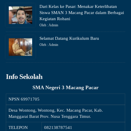
Dari Kelas ke Pasar: Menakar Keterlibatan
Siswa SMAN 3 Macang Pacar dalam Berbagai
Kegiatan Rohani
Oleh : Admin
Selamat Datang Kurikulum Baru
Oleh : Admin
Info Sekolah
SMA Negeri 3 Macang Pacar
NPSN
69971705
Desa Wontong, Wontong, Kec. Macang Pacar, Kab.
Manggarai Barat Prov. Nusa Tenggara Timur.
TELEPON
082138787541