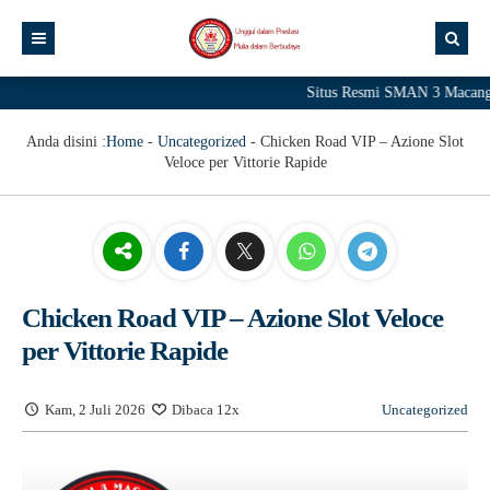
Situs Resmi SMAN 3 Macang P
Anda disini :
Home
-
Uncategorized
-
Chicken Road VIP – Azione Slot
Veloce per Vittorie Rapide
Chicken Road VIP – Azione Slot Veloce
per Vittorie Rapide
Kam, 2 Juli 2026
Dibaca 12x
Uncategorized