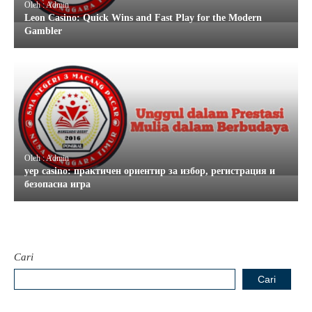
Oleh : Admin
Leon Casino: Quick Wins and Fast Play for the Modern
Gambler
Oleh : Admin
yep casino: практичен ориентир за избор, регистрация и
безопасна игра
Cari
Cari