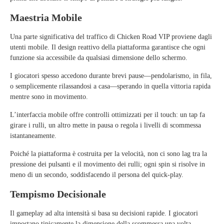
Maestria Mobile
Una parte significativa del traffico di Chicken Road VIP proviene dagli
utenti mobile. Il design reattivo della piattaforma garantisce che ogni
funzione sia accessibile da qualsiasi dimensione dello schermo.
I giocatori spesso accedono durante brevi pause—pendolarismo, in fila,
o semplicemente rilassandosi a casa—sperando in quella vittoria rapida
mentre sono in movimento.
L’interfaccia mobile offre controlli ottimizzati per il touch: un tap fa
girare i rulli, un altro mette in pausa o regola i livelli di scommessa
istantaneamente.
Poiché la piattaforma è costruita per la velocità, non ci sono lag tra la
pressione dei pulsanti e il movimento dei rulli; ogni spin si risolve in
meno di un secondo, soddisfacendo il persona del quick‑play.
Tempismo Decisionale
Il gameplay ad alta intensità si basa su decisioni rapide. I giocatori
impostano tipicamente la dimensione della scommessa una volta