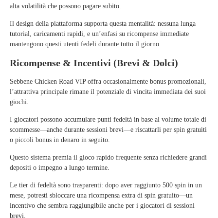
alta volatilità che possono pagare subito.
Il design della piattaforma supporta questa mentalità: nessuna lunga
tutorial, caricamenti rapidi, e un’enfasi su ricompense immediate
mantengono questi utenti fedeli durante tutto il giorno.
Ricompense & Incentivi (Brevi & Dolci)
Sebbene Chicken Road VIP offra occasionalmente bonus promozionali,
l’attrattiva principale rimane il potenziale di vincita immediata dei suoi
giochi.
I giocatori possono accumulare punti fedeltà in base al volume totale di
scommesse—anche durante sessioni brevi—e riscattarli per spin gratuiti
o piccoli bonus in denaro in seguito.
Questo sistema premia il gioco rapido frequente senza richiedere grandi
depositi o impegno a lungo termine.
Le tier di fedeltà sono trasparenti: dopo aver raggiunto 500 spin in un
mese, potresti sbloccare una ricompensa extra di spin gratuito—un
incentivo che sembra raggiungibile anche per i giocatori di sessioni
brevi.