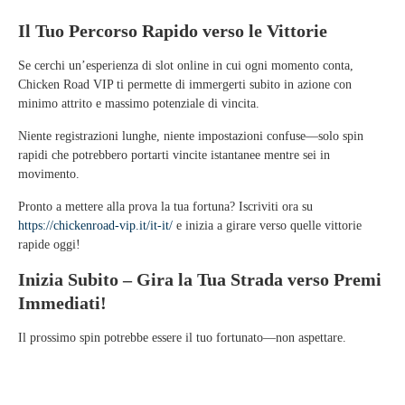
Il Tuo Percorso Rapido verso le Vittorie
Se cerchi un’esperienza di slot online in cui ogni momento conta,
Chicken Road VIP ti permette di immergerti subito in azione con
minimo attrito e massimo potenziale di vincita.
Niente registrazioni lunghe, niente impostazioni confuse—solo spin
rapidi che potrebbero portarti vincite istantanee mentre sei in
movimento.
Pronto a mettere alla prova la tua fortuna? Iscriviti ora su
https://chickenroad-vip.it/it-it/
e inizia a girare verso quelle vittorie
rapide oggi!
Inizia Subito – Gira la Tua Strada verso Premi
Immediati!
Il prossimo spin potrebbe essere il tuo fortunato—non aspettare.