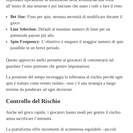
all’inizio di una sessione e poi lasciano che siano i rulli a fare il resto.
Bet Size:
Fisso per spin; nessuna necessità di modificare durante il
gioco.
Line Selection:
Default al massimo numero di linee per un
potenziale payout più alto.
Spin Frequency:
L’obiettivo è eseguire il maggior numero di spin
possibile in un breve periodo.
Questo approccio snello permette ai giocatori di concentrarsi sul
guardare l’esito piuttosto che gestire impostazioni.
La pressione del tempo incoraggia la tolleranza al rischio perché ogni
spin è trattato come evento isolato—non c’è una strategia a lungo
termine da ponderare ad ogni decisione.
Controllo del Rischio
Anche nel gioco rapido, i giocatori hanno modi per gestire il rischio
senza sacrificare l’intensità.
La piattaforma offre incrementi di scommessa regolabili—piccoli