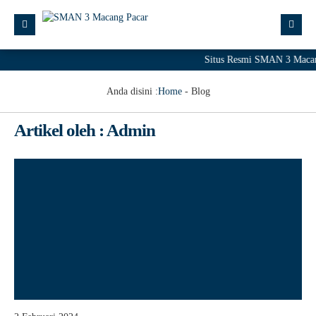
Situs Resmi SMAN 3 Macan
Anda disini :
Home
-
Blog
Artikel oleh : Admin