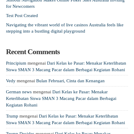
Smooth Navigation Makes Online Poker Sites Australia Inviting
for Newcomers
Test Post Created
Navigating the vibrant world of live casinos Australia feels like
stepping into a bustling digital playground
Recent Comments
Principium
mengenai
Dari Kelas ke Pasar: Menakar Keterlibatan
Siswa SMAN 3 Macang Pacar dalam Berbagai Kegiatan Rohani
Vedy
mengenai
Bulan Februari, Cinta dan Kenangan
German news
mengenai
Dari Kelas ke Pasar: Menakar
Keterlibatan Siswa SMAN 3 Macang Pacar dalam Berbagai
Kegiatan Rohani
Trump
mengenai
Dari Kelas ke Pasar: Menakar Keterlibatan
Siswa SMAN 3 Macang Pacar dalam Berbagai Kegiatan Rohani
Trump Decides
mengenai
Dari Kelas ke Pasar: Menakar