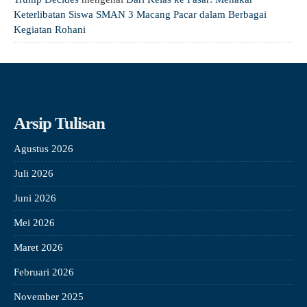
Keterlibatan Siswa SMAN 3 Macang Pacar dalam Berbagai
Kegiatan Rohani
Arsip Tulisan
Agustus 2026
Juli 2026
Juni 2026
Mei 2026
Maret 2026
Februari 2026
November 2025